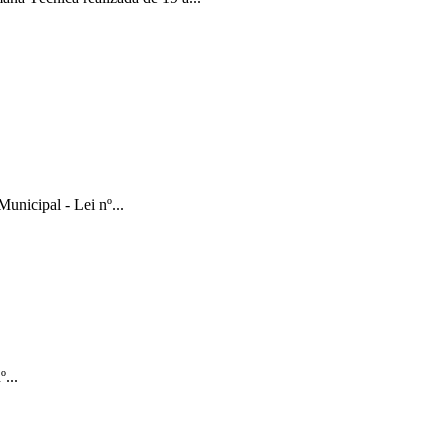
nicipal - Lei nº...
...