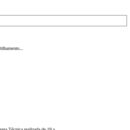
ilhamento...
na Técnica realizada de 19 a...