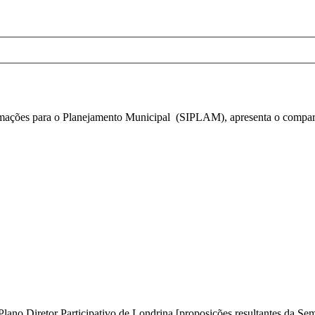
mações para o Planejamento Municipal (SIPLAM), apresenta o compart
no Diretor Participativo de Londrina [proposições resultantes da Sema