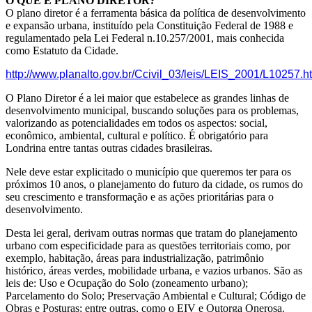
O QUE É PLANO DIRETOR?
O plano diretor é a ferramenta básica da política de desenvolvimento
e expansão urbana, instituído pela Constituição Federal de 1988 e
regulamentado pela Lei Federal n.10.257/2001, mais conhecida
como Estatuto da Cidade.
http://www.planalto.gov.br/Ccivil_03/leis/LEIS_2001/L10257.h
O Plano Diretor é a lei maior que estabelece as grandes linhas de
desenvolvimento municipal, buscando soluções para os problemas,
valorizando as potencialidades em todos os aspectos: social,
econômico, ambiental, cultural e político. É obrigatório para
Londrina entre tantas outras cidades brasileiras.
Nele deve estar explicitado o município que queremos ter para os
próximos 10 anos, o planejamento do futuro da cidade, os rumos do
seu crescimento e transformação e as ações prioritárias para o
desenvolvimento.
Desta lei geral, derivam outras normas que tratam do planejamento
urbano com especificidade para as questões territoriais como, por
exemplo, habitação, áreas para industrialização, patrimônio
histórico, áreas verdes, mobilidade urbana, e vazios urbanos. São as
leis de: Uso e Ocupação do Solo (zoneamento urbano);
Parcelamento do Solo; Preservação Ambiental e Cultural; Código de
Obras e Posturas; entre outras, como o EIV e Outorga Onerosa.