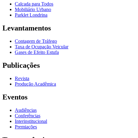
Calçada para Todos
Mobiliário Urbano
Parklet Londrina
Levantamentos
Contagem de Tráfego
Taxa de Ocupação Veicular
Gases de Efeito Estufa
Publicações
Revista
Produção Acadêmica
Eventos
Audiências
Conferências
Interinstitucional
Premiações