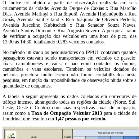
O índice foi obtido a partir de observação realizada em seis
cruzamentos da cidade: Avenida Duque de Caxias x Rua Marcílio
Dias, Avenida Maringá x Rua Ibiporã, Avenida Higienópolis x Rua
Goiás, Avenida Saul Elkind x Rua Joaquina de Oliveira Perfeito,
Avenida Juscelino Kubitschek x Rua Senador Souza Naves,
Avenida Santos Dumont x Rua Augusto Severo. A pesquisa tratou
de verificar a ocupação dos veículos em uma hora de pico, das
13:30 às 14:30, totalizando 9.283 veículos contados.
No método utilizado os pesquisadores do IPPUL contavam quantos
passageiros estavam sendo transportados em veículos de passeio,
táxis, caminhonetes e vans; e não eram contados os ônibus,
caminhões e vans escolares. Também os veículos dotados de
película protetora muito escura não foram contabilizados nesta
pesquisa, em função da impossibilidade de observação nítida sobre a
quantidade de ocupantes.
A tabela a seguir apresenta os dados coletados em corredores de
tráfego intenso, abrangendo todas as regiões da cidade (Norte, Sul,
Leste, Oeste e Centro) com suas respectivas taxas de ocupação,
assim como a
Taxa de Ocupação Veicular 2013
para a cidade de
Londrina, que resultou em
1,47 pessoas por veículo.