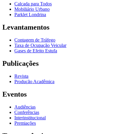
Calçada para Todos
Mobiliário Urbano
Parklet Londrina
Levantamentos
Contagem de Tráfego
Taxa de Ocupação Veicular
Gases de Efeito Estufa
Publicações
Revista
Produção Acadêmica
Eventos
Audiências
Conferências
Interinstitucional
Premiações