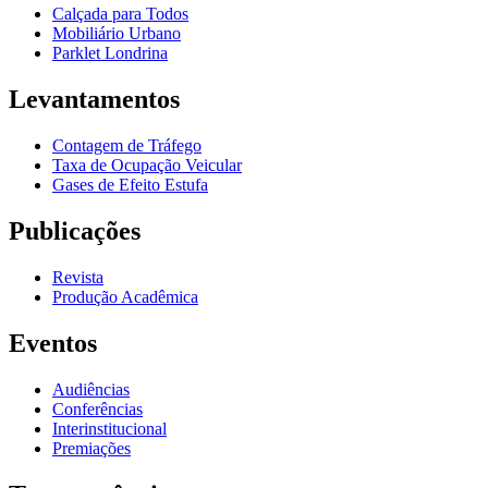
Calçada para Todos
Mobiliário Urbano
Parklet Londrina
Levantamentos
Contagem de Tráfego
Taxa de Ocupação Veicular
Gases de Efeito Estufa
Publicações
Revista
Produção Acadêmica
Eventos
Audiências
Conferências
Interinstitucional
Premiações