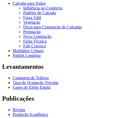
Calçada para Todos
Influência no Comércio
Padrões de Calçada
Faixa Tátil
Vegetação
Dicas para Construção de Calçadas
Premiação
Nova Legislação
Ficha Técnica
Fale Conosco
Mobiliário Urbano
Parklet Londrina
Levantamentos
Contagem de Tráfego
Taxa de Ocupação Veicular
Gases de Efeito Estufa
Publicações
Revista
Produção Acadêmica