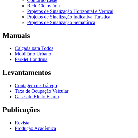
Contorno Leste
Rede Cicloviária
Projetos de Sinalização Horizontal e Vertical
Projetos de Sinalização Indicativa Turística
Projetos de Sinalização Semafórica
Manuais
Calçada para Todos
Mobiliário Urbano
Parklet Londrina
Levantamentos
Contagem de Tráfego
Taxa de Ocupação Veicular
Gases de Efeito Estufa
Publicações
Revista
Produção Acadêmica