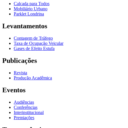
Calçada para Todos
Mobiliário Urbano
Parklet Londrina
Levantamentos
Contagem de Tráfego
Taxa de Ocupação Veicular
Gases de Efeito Estufa
Publicações
Revista
Produção Acadêmica
Eventos
Audiências
Conferências
Interinstitucional
Premiações