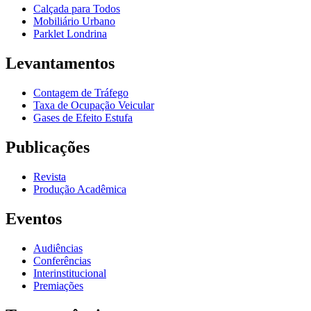
Calçada para Todos
Mobiliário Urbano
Parklet Londrina
Levantamentos
Contagem de Tráfego
Taxa de Ocupação Veicular
Gases de Efeito Estufa
Publicações
Revista
Produção Acadêmica
Eventos
Audiências
Conferências
Interinstitucional
Premiações