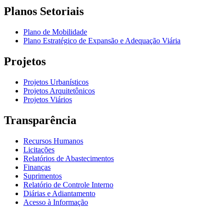
Planos Setoriais
Plano de Mobilidade
Plano Estratégico de Expansão e Adequação Viária
Projetos
Projetos Urbanísticos
Projetos Arquitetônicos
Projetos Viários
Transparência
Recursos Humanos
Licitações
Relatórios de Abastecimentos
Finanças
Suprimentos
Relatório de Controle Interno
Diárias e Adiantamento
Acesso à Informação