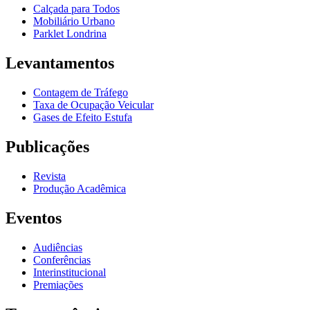
Calçada para Todos
Mobiliário Urbano
Parklet Londrina
Levantamentos
Contagem de Tráfego
Taxa de Ocupação Veicular
Gases de Efeito Estufa
Publicações
Revista
Produção Acadêmica
Eventos
Audiências
Conferências
Interinstitucional
Premiações