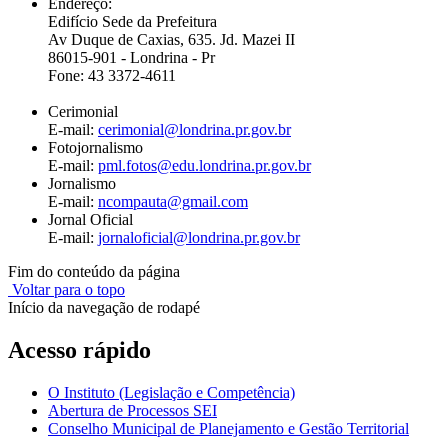
Endereço:
Edifício Sede da Prefeitura
Av Duque de Caxias, 635. Jd. Mazei II
86015-901 - Londrina - Pr
Fone: 43 3372-4611
Cerimonial
E-mail:
cerimonial@londrina.pr.gov.br
Fotojornalismo
E-mail:
pml.fotos@edu.londrina.pr.gov.br
Jornalismo
E-mail:
ncompauta@gmail.com
Jornal Oficial
E-mail:
jornaloficial@londrina.pr.gov.br
Fim do conteúdo da página
Voltar para o topo
Início da navegação de rodapé
Acesso rápido
O Instituto (Legislação e Competência)
Abertura de Processos SEI
Conselho Municipal de Planejamento e Gestão Territorial